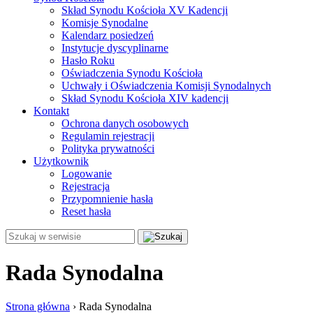
Skład Synodu Kościoła XV Kadencji
Komisje Synodalne
Kalendarz posiedzeń
Instytucje dyscyplinarne
Hasło Roku
Oświadczenia Synodu Kościoła
Uchwały i Oświadczenia Komisji Synodalnych
Skład Synodu Kościoła XIV kadencji
Kontakt
Ochrona danych osobowych
Regulamin rejestracji
Polityka prywatności
Użytkownik
Logowanie
Rejestracja
Przypomnienie hasła
Reset hasła
Rada Synodalna
Strona główna
›
Rada Synodalna