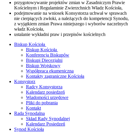
przygotowywanie projektów zmian w Zasadniczym Prawie
Kościelnym i Regulaminie Zwierzchnich Władz Kościoła,
podejmowanie na wniosek Konsystorza uchwał w sprawach
nie cierpiących zwłoki, a należących do kompetencji Synodu,
z wyjątkiem zmian Prawa niniejszego i wyborów naczelnych
władz Kościoła,
ustalanie wykładni praw i przepisów kościelnych
Biskup Kościoła
Biskup Kościoła
Konferencja Biskupów
Biskupi Diecezjalni
Biskup Wojskowy
Współpraca ekumeniczna
Kontakty zagraniczne Kościoła
Konsystorz
Radcy Konsystorza
Kalendarz posiedzeń
Wiadomości urzędowe
Pliki do pobrania
Kontakt
Rada Synodalna
Skład Rady Synodalnej
Kalendarz Posiedzeń
Synod Kościoła