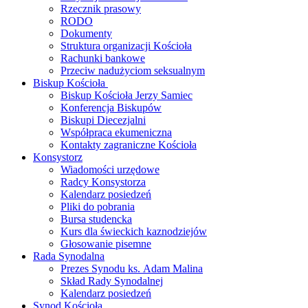
Rzecznik prasowy
RODO
Dokumenty
Struktura organizacji Kościoła
Rachunki bankowe
Przeciw nadużyciom seksualnym
Biskup Kościoła
Biskup Kościoła Jerzy Samiec
Konferencja Biskupów
Biskupi Diecezjalni
Współpraca ekumeniczna
Kontakty zagraniczne Kościoła
Konsystorz
Wiadomości urzędowe
Radcy Konsystorza
Kalendarz posiedzeń
Pliki do pobrania
Bursa studencka
Kurs dla świeckich kaznodziejów
Głosowanie pisemne
Rada Synodalna
Prezes Synodu ks. Adam Malina
Skład Rady Synodalnej
Kalendarz posiedzeń
Synod Kościoła