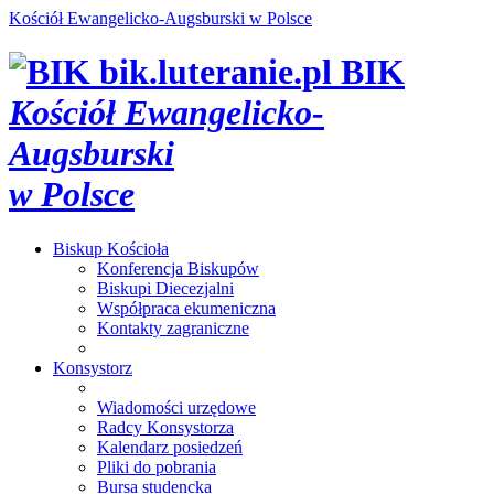
Kościół Ewangelicko-Augsburski w Polsce
bik.luteranie.pl
BIK
Kościół Ewangelicko-
Augsburski
w Polsce
Biskup
Kościoła
Konferencja Biskupów
Biskupi Diecezjalni
Współpraca ekumeniczna
Kontakty zagraniczne
Konsystorz
Wiadomości urzędowe
Radcy Konsystorza
Kalendarz posiedzeń
Pliki do pobrania
Bursa studencka