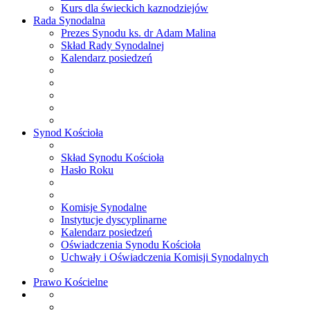
Kurs dla świeckich kaznodziejów
Rada
Synodalna
Prezes Synodu ks. dr Adam Malina
Skład Rady Synodalnej
Kalendarz posiedzeń
Synod
Kościoła
Skład Synodu Kościoła
Hasło Roku
Komisje Synodalne
Instytucje dyscyplinarne
Kalendarz posiedzeń
Oświadczenia Synodu Kościoła
Uchwały i Oświadczenia Komisji Synodalnych
Prawo
Kościelne