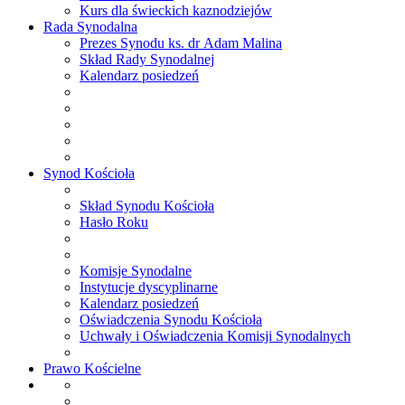
Kurs dla świeckich kaznodziejów
Rada
Synodalna
Prezes Synodu ks. dr Adam Malina
Skład Rady Synodalnej
Kalendarz posiedzeń
Synod
Kościoła
Skład Synodu Kościoła
Hasło Roku
Komisje Synodalne
Instytucje dyscyplinarne
Kalendarz posiedzeń
Oświadczenia Synodu Kościoła
Uchwały i Oświadczenia Komisji Synodalnych
Prawo
Kościelne