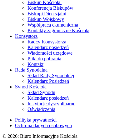
Biskup Kościoła
Konferencja Biskupów
Biskupi Diecezjalni
Biskup Wojskowy
Współpraca ekumeniczna
Kontakty zagraniczne Kościoła
Konsystorz
Radcy Konsystorza
Kalendarz posiedzeń
Wiadomości urzędowe
Pliki do pobrania
Kontakt
Rada Synodalna
Skład Rady Synodalnej
Kalendarz Posiedzeń
Synod Kościoła
Skład Synodu
Kalendarz posiedzeń
Instytucje dyscyplinarne
Oświadczenia
Polityka prywatności
Ochrona danych osobowych
© 2026: Biuro Informacyjne Kościoła