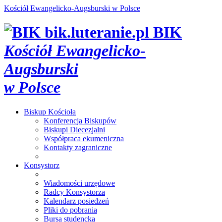
Kościół Ewangelicko-Augsburski w Polsce
bik.luteranie.pl
BIK
Kościół Ewangelicko-
Augsburski
w Polsce
Biskup
Kościoła
Konferencja Biskupów
Biskupi Diecezjalni
Współpraca ekumeniczna
Kontakty zagraniczne
Konsystorz
Wiadomości urzędowe
Radcy Konsystorza
Kalendarz posiedzeń
Pliki do pobrania
Bursa studencka