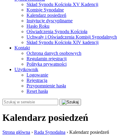
Skład Synodu Kościoła XV Kadencji
Komisje Synodalne
Kalendarz posiedzeń
Instytucje dyscyplinarne
Hasło Roku
Oświadczenia Synodu Kościoła
Uchwały i Oświadczenia Komisji Synodalnych
Skład Synodu Kościoła XIV kadencji
Kontakt
Ochrona danych osobowych
Regulamin rejestracji
Polityka prywatności
Użytkownik
Logowanie
Rejestracja
Przypomnienie hasła
Reset hasła
Kalendarz posiedzeń
Strona główna
›
Rada Synodalna
›
Kalendarz posiedzeń