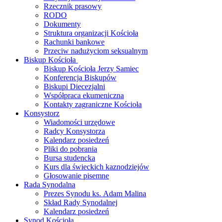
Rzecznik prasowy
RODO
Dokumenty
Struktura organizacji Kościoła
Rachunki bankowe
Przeciw nadużyciom seksualnym
Biskup Kościoła
Biskup Kościoła Jerzy Samiec
Konferencja Biskupów
Biskupi Diecezjalni
Współpraca ekumeniczna
Kontakty zagraniczne Kościoła
Konsystorz
Wiadomości urzędowe
Radcy Konsystorza
Kalendarz posiedzeń
Pliki do pobrania
Bursa studencka
Kurs dla świeckich kaznodziejów
Głosowanie pisemne
Rada Synodalna
Prezes Synodu ks. Adam Malina
Skład Rady Synodalnej
Kalendarz posiedzeń
Synod Kościoła