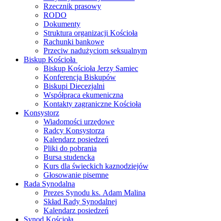
Rzecznik prasowy
RODO
Dokumenty
Struktura organizacji Kościoła
Rachunki bankowe
Przeciw nadużyciom seksualnym
Biskup Kościoła
Biskup Kościoła Jerzy Samiec
Konferencja Biskupów
Biskupi Diecezjalni
Współpraca ekumeniczna
Kontakty zagraniczne Kościoła
Konsystorz
Wiadomości urzędowe
Radcy Konsystorza
Kalendarz posiedzeń
Pliki do pobrania
Bursa studencka
Kurs dla świeckich kaznodziejów
Głosowanie pisemne
Rada Synodalna
Prezes Synodu ks. Adam Malina
Skład Rady Synodalnej
Kalendarz posiedzeń
Synod Kościoła