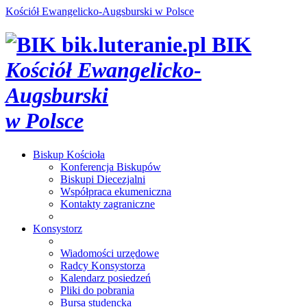
Kościół Ewangelicko-Augsburski w Polsce
bik.luteranie.pl
BIK
Kościół Ewangelicko-
Augsburski
w Polsce
Biskup
Kościoła
Konferencja Biskupów
Biskupi Diecezjalni
Współpraca ekumeniczna
Kontakty zagraniczne
Konsystorz
Wiadomości urzędowe
Radcy Konsystorza
Kalendarz posiedzeń
Pliki do pobrania
Bursa studencka