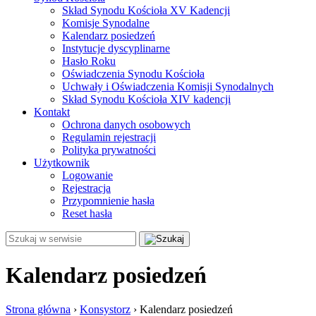
Skład Synodu Kościoła XV Kadencji
Komisje Synodalne
Kalendarz posiedzeń
Instytucje dyscyplinarne
Hasło Roku
Oświadczenia Synodu Kościoła
Uchwały i Oświadczenia Komisji Synodalnych
Skład Synodu Kościoła XIV kadencji
Kontakt
Ochrona danych osobowych
Regulamin rejestracji
Polityka prywatności
Użytkownik
Logowanie
Rejestracja
Przypomnienie hasła
Reset hasła
Kalendarz posiedzeń
Strona główna
›
Konsystorz
›
Kalendarz posiedzeń