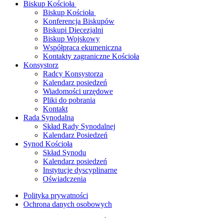
Biskup Kościoła
Biskup Kościoła
Konferencja Biskupów
Biskupi Diecezjalni
Biskup Wojskowy
Współpraca ekumeniczna
Kontakty zagraniczne Kościoła
Konsystorz
Radcy Konsystorza
Kalendarz posiedzeń
Wiadomości urzędowe
Pliki do pobrania
Kontakt
Rada Synodalna
Skład Rady Synodalnej
Kalendarz Posiedzeń
Synod Kościoła
Skład Synodu
Kalendarz posiedzeń
Instytucje dyscyplinarne
Oświadczenia
Polityka prywatności
Ochrona danych osobowych