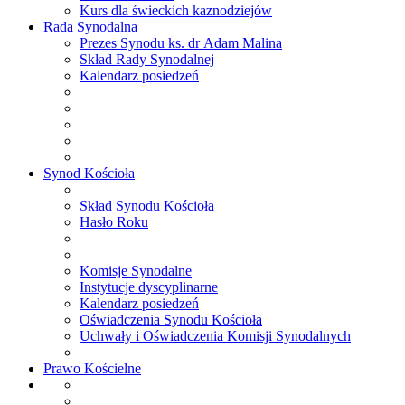
Kurs dla świeckich kaznodziejów
Rada
Synodalna
Prezes Synodu ks. dr Adam Malina
Skład Rady Synodalnej
Kalendarz posiedzeń
Synod
Kościoła
Skład Synodu Kościoła
Hasło Roku
Komisje Synodalne
Instytucje dyscyplinarne
Kalendarz posiedzeń
Oświadczenia Synodu Kościoła
Uchwały i Oświadczenia Komisji Synodalnych
Prawo
Kościelne