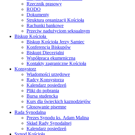
Rzecznik prasowy
RODO
Dokumenty
Struktura organizacji Kościoła
Rachunki bankowe
Przeciw nadużyciom seksualnym
Biskup Kościoła
Biskup Kościoła Jerzy Samiec
Konferencja Biskupów
Biskupi Diecezjalni
Współpraca ekumeniczna
Kontakty zagraniczne Kościoła
Konsystorz
Wiadomości urzędowe
Radcy Konsystorza
Kalendarz posiedzeń
Pliki do pobrania
Bursa studencka
Kurs dla świeckich kaznodziejów
Głosowanie pisemne
Rada Synodalna
Prezes Synodu ks. Adam Malina
Skład Rady Synodalnej
Kalendarz posiedzeń
Synod Kościoła