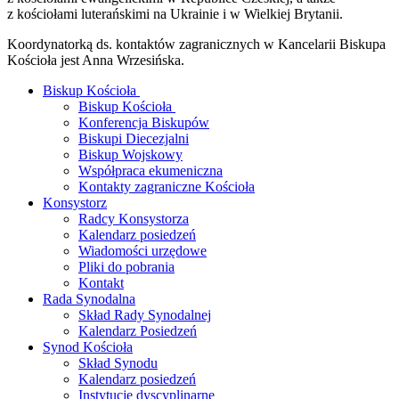
z kościołami luterańskimi na Ukrainie i w Wielkiej Brytanii.
Koordynatorką ds. kontaktów zagranicznych w Kancelarii Biskupa
Kościoła jest Anna Wrzesińska.
Biskup Kościoła
Biskup Kościoła
Konferencja Biskupów
Biskupi Diecezjalni
Biskup Wojskowy
Współpraca ekumeniczna
Kontakty zagraniczne Kościoła
Konsystorz
Radcy Konsystorza
Kalendarz posiedzeń
Wiadomości urzędowe
Pliki do pobrania
Kontakt
Rada Synodalna
Skład Rady Synodalnej
Kalendarz Posiedzeń
Synod Kościoła
Skład Synodu
Kalendarz posiedzeń
Instytucje dyscyplinarne