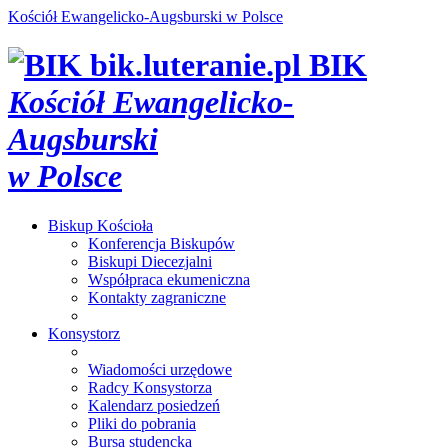
Kościół Ewangelicko-Augsburski w Polsce
bik.luteranie.pl
BIK
Kościół Ewangelicko-
Augsburski
w Polsce
Biskup
Kościoła
Konferencja Biskupów
Biskupi Diecezjalni
Współpraca ekumeniczna
Kontakty zagraniczne
Konsystorz
Wiadomości urzędowe
Radcy Konsystorza
Kalendarz posiedzeń
Pliki do pobrania
Bursa studencka