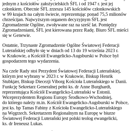
jednym z kościołów założycielskich ŚFL i od 1947 r. jest jej
członkiem. Obecnie ŚFL zrzesza 145 kościołów członkowskich
w 99 krajach na całym świecie, reprezentując ponad 75,5 milionów
chrześcijan. Najwyższym organem decyzyjnym ŚFL jest
Zgromadzenie Ogólne, zwoływane raz na sześć lat. Pomiędzy
Zgromadzeniami, ŚFL jest kierowana przez Radę. Biuro ŚFL mieści
się w Genewie.
Ostatnie, Trzynaste Zgromadzenie Ogólne Światowej Federacji
Luterańskiej odbyło się w dniach od 13 do 19 września 2023 r.
w Krakowie, a Kościół Ewangelicko-Augsburski w Polsce był
gospodarzem tego wydarzenia.
Na czele Rady stoi Prezydent Światowej Federacji Luterańskiej,
którym jest wybrany w 2023 r. w Krakowie, Biskup Henrik
Stubkjær, Biskup Diecezji Viborg Kościoła Luterańskiego w Danii.
Funkcję Sekretarz Generalnej pełni ks. dr Anne Burghardt,
reprezentująca Kościół Ewangelicko-Luterański w Estonii.
Wiceprezydentem Regionu Europy Środkowo-Wschodniej,
do którego należy m.in. Kościół Ewangelicko-Augsburski w Polsce,
jest ks. bp Tamas Fabiny z Kościoła Ewangelicko-Luterańskiego
na Węgrzech. Sekretarzem Regionalnym na Europę w biurze
Światowej Federacji Luterański jest polski teolog ewangelicki,
ks. dr Ireneusz Lukas.