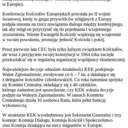
w Europie).
Konferencja Kościołów Europejskich powstała po II wojnie
światowej, kiedy to grupa przywódców religijnych z Europy
podjęła starania na rzecz nawiązania dialogu między konfesyjnego,
tak aby mógł on przyczynić się do pojednania i wzajemnego
zrozumienia. Wierne Ewangelii Kościoły wspierają się wzajemnie
w swoim powołaniu, promując jedność Kościoła i pokój.
Przez pierwsze lata CEC była tylko luźnym związkiem Kościołów,
ale wraz z przyjęciem swojej konstytucji w 1964 roku zaczęła
przekształcać się w regularną organizację współpracy ekumenicznej.
Najważniejsze decyzje odnośnie działalności KEK podejmuje
Walne Zgromadzenie, zwoływane co 6 – 7 lat, a składające się
z delegatów kościołów członkowskich. Co roku natomiast spotyka
się Komitet Centralny, składający się z 40 członków,
którego zadaniem jest sprawdzenie, czy KEK wdraża decyzje
podjęte na Walnym Zgromadzeniu. W ramach Komitetu
Centralnego działa 10 osobowa Rada, która pełni funkcję
wykonawczą.
W strukturze KEK wyodrębniony jest Sekretariat Generalny i trzy
komisje: Komisja Dialogu, Komisja Kościół i Społeczeństwo
oraz Komisja działająca na rzecz migrantów w Europie.