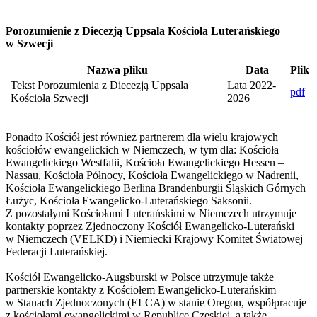
Porozumienie z Diecezją Uppsala Kościoła Luterańskiego
w Szwecji
Nazwa pliku
Data
Plik
Tekst Porozumienia z Diecezją Uppsala
Lata 2022-
pdf
Kościoła Szwecji
2026
Ponadto Kościół jest również partnerem dla wielu krajowych
kościołów ewangelickich w Niemczech, w tym dla: Kościoła
Ewangelickiego Westfalii, Kościoła Ewangelickiego Hessen –
Nassau, Kościoła Północy, Kościoła Ewangelickiego w Nadrenii,
Kościoła Ewangelickiego Berlina Brandenburgii Śląskich Górnych
Łużyc, Kościoła Ewangelicko-Luterańskiego Saksonii.
Z pozostałymi Kościołami Luterańskimi w Niemczech utrzymuje
kontakty poprzez Zjednoczony Kościół Ewangelicko-Luterański
w Niemczech (VELKD) i Niemiecki Krajowy Komitet Światowej
Federacji Luterańskiej.
Kościół Ewangelicko-Augsburski w Polsce utrzymuje także
partnerskie kontakty z Kościołem Ewangelicko-Luterańskim
w Stanach Zjednoczonych (ELCA) w stanie Oregon, współpracuje
z kościołami ewangelickimi w Republice Czeskiej, a także