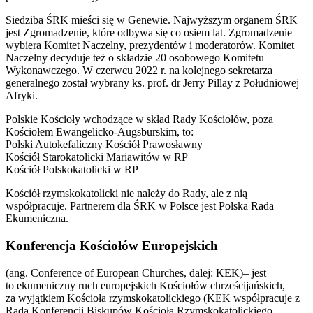
Siedziba ŚRK mieści się w Genewie. Najwyższym organem ŚRK
jest Zgromadzenie, które odbywa się co osiem lat. Zgromadzenie
wybiera Komitet Naczelny, prezydentów i moderatorów. Komitet
Naczelny decyduje też o składzie 20 osobowego Komitetu
Wykonawczego. W czerwcu 2022 r. na kolejnego sekretarza
generalnego został wybrany ks. prof. dr Jerry Pillay z Południowej
Afryki.
Polskie Kościoły wchodzące w skład Rady Kościołów, poza
Kościołem Ewangelicko-Augsburskim, to:
Polski Autokefaliczny Kościół Prawosławny
Kościół Starokatolicki Mariawitów w RP
Kościół Polskokatolicki w RP
Kościół rzymskokatolicki nie należy do Rady, ale z nią
współpracuje. Partnerem dla ŚRK w Polsce jest Polska Rada
Ekumeniczna.
Konferencja Kościołów Europejskich
(ang. Conference of European Churches, dalej: KEK)– jest
to ekumeniczny ruch europejskich Kościołów chrześcijańskich,
za wyjątkiem Kościoła rzymskokatolickiego (KEK współpracuje z
Radą Konferencji Biskupów Kościoła Rzymskokatolickiego