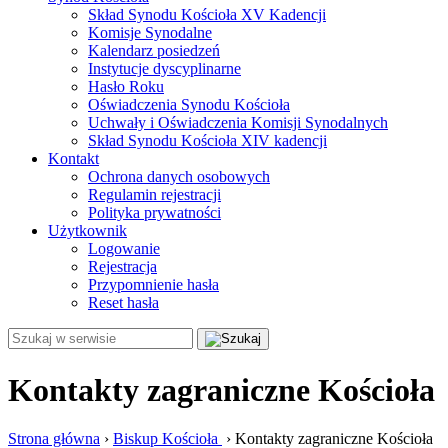
Skład Synodu Kościoła XV Kadencji
Komisje Synodalne
Kalendarz posiedzeń
Instytucje dyscyplinarne
Hasło Roku
Oświadczenia Synodu Kościoła
Uchwały i Oświadczenia Komisji Synodalnych
Skład Synodu Kościoła XIV kadencji
Kontakt
Ochrona danych osobowych
Regulamin rejestracji
Polityka prywatności
Użytkownik
Logowanie
Rejestracja
Przypomnienie hasła
Reset hasła
Kontakty zagraniczne Kościoła
Strona główna
›
Biskup Kościoła
›
Kontakty zagraniczne Kościoła