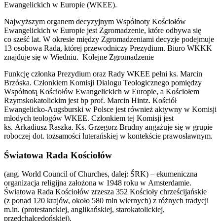
Ewangelickich w Europie (WKEE).
Najwyższym organem decyzyjnym Wspólnoty Kościołów
Ewangelickich w Europie jest Zgromadzenie, które odbywa się
co sześć lat. W okresie między Zgromadzeniami decyzje podejmuje
13 osobowa Rada, której przewodniczy Prezydium. Biuro WKKK
znajduje się w Wiedniu. Kolejne Zgromadzenie
Funkcję członka Prezydium oraz Rady WKEE pełni ks. Marcin
Brzóska. Członkiem Komisji Dialogu Teologicznego pomiędzy
Wspólnotą Kościołów Ewangelickich w Europie, a Kościołem
Rzymskokatolickim jest bp prof. Marcin Hintz. Kościół
Ewangelicko-Augsburski w Polsce jest również aktywny w Komisji
młodych teologów WKEE. Członkiem tej Komisji jest
ks. Arkadiusz Raszka. Ks. Grzegorz Brudny angażuje się w grupie
roboczej dot. tożsamości luterańskiej w kontekście prawosławnym.
Światowa Rada Kościołów
(ang. World Council of Churches, dalej: ŚRK) – ekumeniczna
organizacja religijna założona w 1948 roku w Amsterdamie.
Światowa Rada Kościołów zrzesza 352 Kościoły chrześcijańskie
(z ponad 120 krajów, około 580 mln wiernych) z różnych tradycji
m.in. (protestanckiej, anglikańskiej, starokatolickiej,
przedchalcedońskiej).