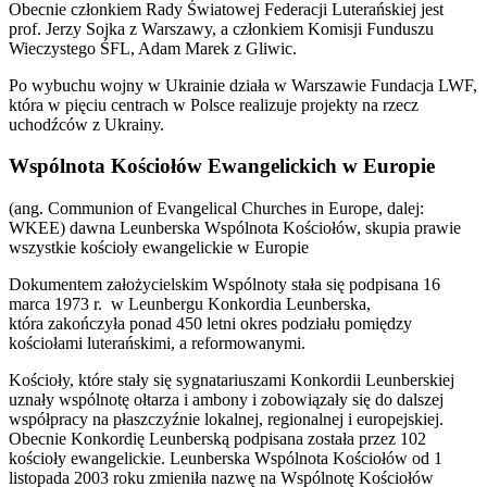
Obecnie członkiem Rady Światowej Federacji Luterańskiej jest
prof. Jerzy Sojka z Warszawy, a członkiem Komisji Funduszu
Wieczystego ŚFL, Adam Marek z Gliwic.
Po wybuchu wojny w Ukrainie działa w Warszawie Fundacja LWF,
która w pięciu centrach w Polsce realizuje projekty na rzecz
uchodźców z Ukrainy.
Wspólnota Kościołów Ewangelickich w Europie
(ang. Communion of Evangelical Churches in Europe, dalej:
WKEE) dawna Leunberska Wspólnota Kościołów, skupia prawie
wszystkie kościoły ewangelickie w Europie
Dokumentem założycielskim Wspólnoty stała się podpisana 16
marca 1973 r. w Leunbergu Konkordia Leunberska,
która zakończyła ponad 450 letni okres podziału pomiędzy
kościołami luterańskimi, a reformowanymi.
Kościoły, które stały się sygnatariuszami Konkordii Leunberskiej
uznały wspólnotę ołtarza i ambony i zobowiązały się do dalszej
współpracy na płaszczyźnie lokalnej, regionalnej i europejskiej.
Obecnie Konkordię Leunberską podpisana została przez 102
kościoły ewangelickie. Leunberska Wspólnota Kościołów od 1
listopada 2003 roku zmieniła nazwę na Wspólnotę Kościołów