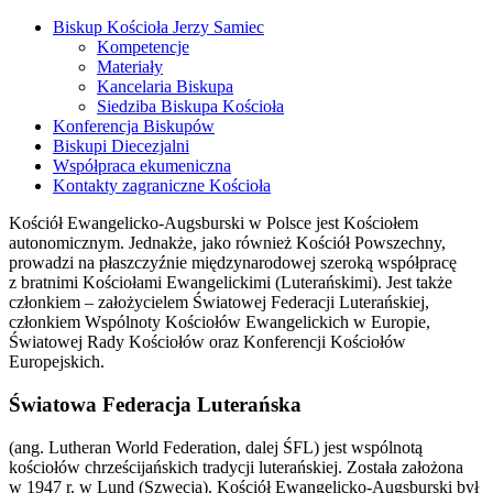
Biskup Kościoła Jerzy Samiec
Kompetencje
Materiały
Kancelaria Biskupa
Siedziba Biskupa Kościoła
Konferencja Biskupów
Biskupi Diecezjalni
Współpraca ekumeniczna
Kontakty zagraniczne Kościoła
Kościół Ewangelicko-Augsburski w Polsce jest Kościołem
autonomicznym. Jednakże, jako również Kościół Powszechny,
prowadzi na płaszczyźnie międzynarodowej szeroką współpracę
z bratnimi Kościołami Ewangelickimi (Luterańskimi). Jest także
członkiem – założycielem Światowej Federacji Luterańskiej,
członkiem Wspólnoty Kościołów Ewangelickich w Europie,
Światowej Rady Kościołów oraz Konferencji Kościołów
Europejskich.
Światowa Federacja Luterańska
(ang. Lutheran World Federation, dalej ŚFL) jest wspólnotą
kościołów chrześcijańskich tradycji luterańskiej. Została założona
w 1947 r. w Lund (Szwecja). Kościół Ewangelicko-Augsburski był