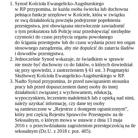
Synod Kościoła Ewangelicko-Augsburskiego
w RP przypomina, że każda osoba świecka lub duchowna
pełniąca funkcje urzędowe w Kościele, która w związku
ze swą działalnością powzięła podejrzenie popełnienia
przestępstwa, jest obowiązana niezwłocznie zawiadomić
o tym prokuratora lub Policję oraz przedsięwziąć niezbędne
czynności do czasu przybycia organu powołanego
do ścigania przestępstw lub do czasu wydania przez ten organ
stosownego zarządzenia, aby nie dopuścić do zatarcia śladów
i dowodów przestępstwa.
Jednocześnie Synod wskazuje, że świadkiem w sprawie
nie może być duchowny co do faktów, o których dowiedział
się przy spowiedzi, z zastrzeżeniem § 61 ust. 3 Pragmatyki
Służbowej Kościoła Ewangelicko-Augsburskiego w RP.
Nadto Synod przypomina, że przed nawiązaniem stosunku
pracy lub przed dopuszczeniem danej osoby do innej
działalności związanej z wychowaniem, edukacją,
wypoczynkiem, leczeniem małoletnich lub z opieką nad nimi,
należy uzyskać informację, czy dane tej osoby
są zamieszczone w „Rejestrze z dostępem ograniczonym”,
który jest częścią Rejestru Sprawców Przestępstw na tle
Seksualnym, o którym mowa w ustawie z dnia 13 maja
2016 r. o przeciwdziałaniu zagrożeniom przestępczością na tle
seksualnym (Dz.U. z 2018 r. poz. 405).