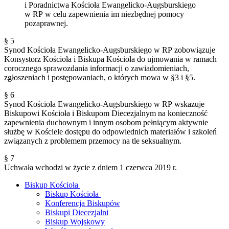
i Poradnictwa Kościoła Ewangelicko-Augsburskiego
w RP w celu zapewnienia im niezbędnej pomocy
pozaprawnej.
§ 5
Synod Kościoła Ewangelicko-Augsburskiego w RP zobowiązuje
Konsystorz Kościoła i Biskupa Kościoła do ujmowania w ramach
corocznego sprawozdania informacji o zawiadomieniach,
zgłoszeniach i postępowaniach, o których mowa w §3 i §5.
§ 6
Synod Kościoła Ewangelicko-Augsburskiego w RP wskazuje
Biskupowi Kościoła i Biskupom Diecezjalnym na konieczność
zapewnienia duchownym i innym osobom pełniącym aktywnie
służbę w Kościele dostępu do odpowiednich materiałów i szkoleń
związanych z problemem przemocy na tle seksualnym.
§ 7
Uchwała wchodzi w życie z dniem 1 czerwca 2019 r.
Biskup Kościoła
Biskup Kościoła
Konferencja Biskupów
Biskupi Diecezjalni
Biskup Wojskowy