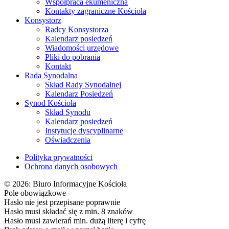
Współpraca ekumeniczna
Kontakty zagraniczne Kościoła
Konsystorz
Radcy Konsystorza
Kalendarz posiedzeń
Wiadomości urzędowe
Pliki do pobrania
Kontakt
Rada Synodalna
Skład Rady Synodalnej
Kalendarz Posiedzeń
Synod Kościoła
Skład Synodu
Kalendarz posiedzeń
Instytucje dyscyplinarne
Oświadczenia
Polityka prywatności
Ochrona danych osobowych
© 2026: Biuro Informacyjne Kościoła
Pole obowiązkowe
Hasło nie jest przepisane poprawnie
Hasło musi składać się z min. 8 znaków
Hasło musi zawierań min. dużą literę i cyfrę