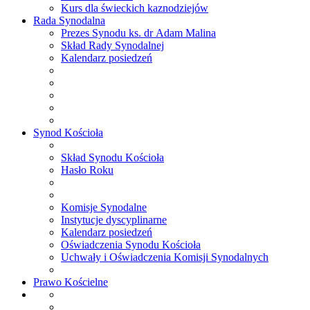
Kurs dla świeckich kaznodziejów
Rada
Synodalna
Prezes Synodu ks. dr Adam Malina
Skład Rady Synodalnej
Kalendarz posiedzeń
Synod
Kościoła
Skład Synodu Kościoła
Hasło Roku
Komisje Synodalne
Instytucje dyscyplinarne
Kalendarz posiedzeń
Oświadczenia Synodu Kościoła
Uchwały i Oświadczenia Komisji Synodalnych
Prawo
Kościelne