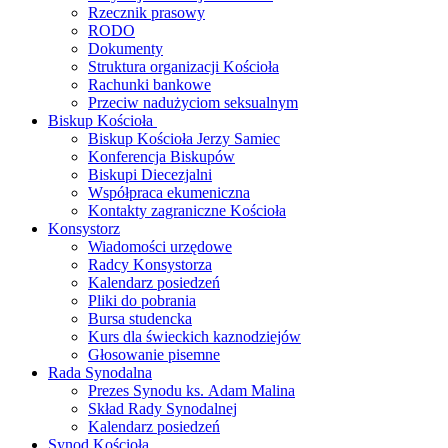
Rzecznik prasowy
RODO
Dokumenty
Struktura organizacji Kościoła
Rachunki bankowe
Przeciw nadużyciom seksualnym
Biskup Kościoła
Biskup Kościoła Jerzy Samiec
Konferencja Biskupów
Biskupi Diecezjalni
Współpraca ekumeniczna
Kontakty zagraniczne Kościoła
Konsystorz
Wiadomości urzędowe
Radcy Konsystorza
Kalendarz posiedzeń
Pliki do pobrania
Bursa studencka
Kurs dla świeckich kaznodziejów
Głosowanie pisemne
Rada Synodalna
Prezes Synodu ks. Adam Malina
Skład Rady Synodalnej
Kalendarz posiedzeń
Synod Kościoła