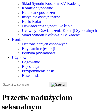
Skład Synodu Kościoła XV Kadencji
Komisje Synodalne
Kalendarz posiedzeń
Instytucje dyscyplinarne
Hasło Roku
Oświadczenia Synodu Kościoła
Uchwały i Oświadczenia Komisji Synodalnych
Skład Synodu Kościoła XIV kadencji
Kontakt
Ochrona danych osobowych
Regulamin rejestracji
Polityka prywatności
Użytkownik
Logowanie
Rejestracja
Przypomnienie hasła
Reset hasła
Przeciw nadużyciom
seksualnym