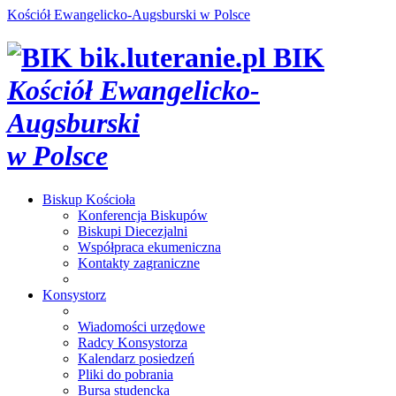
Kościół Ewangelicko-Augsburski w Polsce
bik.luteranie.pl
BIK
Kościół Ewangelicko-
Augsburski
w Polsce
Biskup
Kościoła
Konferencja Biskupów
Biskupi Diecezjalni
Współpraca ekumeniczna
Kontakty zagraniczne
Konsystorz
Wiadomości urzędowe
Radcy Konsystorza
Kalendarz posiedzeń
Pliki do pobrania
Bursa studencka