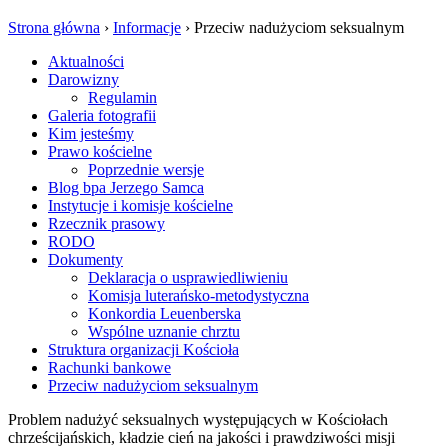
Strona główna
›
Informacje
›
Przeciw nadużyciom seksualnym
Aktualności
Darowizny
Regulamin
Galeria fotografii
Kim jesteśmy
Prawo kościelne
Poprzednie wersje
Blog bpa Jerzego Samca
Instytucje i komisje kościelne
Rzecznik prasowy
RODO
Dokumenty
Deklaracja o usprawiedliwieniu
Komisja luterańsko-metodystyczna
Konkordia Leuenberska
Wspólne uznanie chrztu
Struktura organizacji Kościoła
Rachunki bankowe
Przeciw nadużyciom seksualnym
Problem nadużyć seksualnych występujących w Kościołach
chrześcijańskich, kładzie cień na jakości i prawdziwości misji