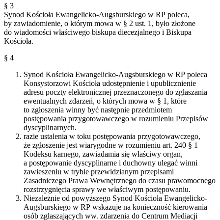
§ 3
Synod Kościoła Ewangelicko-Augsburskiego w RP poleca,
by zawiadomienie, o którym mowa w § 2 ust. 1, było złożone
do wiadomości właściwego biskupa diecezjalnego i Biskupa
Kościoła.
§ 4
Synod Kościoła Ewangelicko-Augsburskiego w RP poleca
Konsystorzowi Kościoła udostępnienie i upublicznienie
adresu poczty elektronicznej przeznaczonego do zgłaszania
ewentualnych zdarzeń, o których mowa w § 1, które
to zgłoszenia winny być następnie przedmiotem
postępowania przygotowawczego w rozumieniu Przepisów
dyscyplinarnych.
razie ustalenia w toku postępowania przygotowawczego,
że zgłoszenie jest wiarygodne w rozumieniu art. 240 § 1
Kodeksu karnego, zawiadamia się właściwy organ,
a postępowanie dyscyplinarne i duchowny ulegać winni
zawieszeniu w trybie przewidzianym przepisami
Zasadniczego Prawa Wewnętrznego do czasu prawomocnego
rozstrzygnięcia sprawy we właściwym postępowaniu.
Niezależnie od powyższego Synod Kościoła Ewangelicko-
Augsburskiego w RP wskazuje na konieczność kierowania
osób zgłaszających ww. zdarzenia do Centrum Mediacji