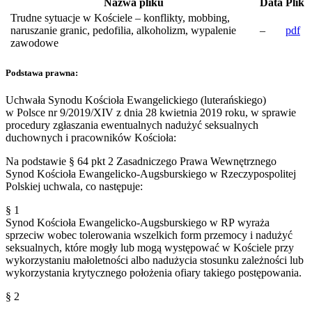
Nazwa pliku
Data
Plik
Trudne sytuacje w Kościele – konflikty, mobbing,
naruszanie granic, pedofilia, alkoholizm, wypalenie
–
pdf
zawodowe
Podstawa prawna:
Uchwała Synodu Kościoła Ewangelickiego (luterańskiego)
w Polsce nr 9/2019/XIV z dnia 28 kwietnia 2019 roku, w sprawie
procedury zgłaszania ewentualnych nadużyć seksualnych
duchownych i pracowników Kościoła:
Na podstawie § 64 pkt 2 Zasadniczego Prawa Wewnętrznego
Synod Kościoła Ewangelicko-Augsburskiego w Rzeczypospolitej
Polskiej uchwala, co następuje:
§ 1
Synod Kościoła Ewangelicko-Augsburskiego w RP wyraża
sprzeciw wobec tolerowania wszelkich form przemocy i nadużyć
seksualnych, które mogły lub mogą występować w Kościele przy
wykorzystaniu małoletności albo nadużycia stosunku zależności lub
wykorzystania krytycznego położenia ofiary takiego postępowania.
§ 2