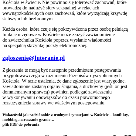
Kościoła w świecie. Nie powinno się tolerować zachowań, które
prowadzą do nadużyć sfery seksualnej w relacjach
wewnątrzkościelnych oraz zachowań, które wyrządzają krzywdę
słabszym lub bezbronnym.
Każda osoba, która czuje się pokrzywdzona przez osobę pełniącą
funkcje urzędowe w Kościele może złożyć zawiadomienie
do zwierzchnika Kościoła poprzez wysłanie wiadomości
na specjalną skrzynkę poczty elektronicznej:
zgloszenie@luteranie.pl
Zgłoszenia te mogą być następnie przedmiotem postępowania
przygotowawczego w rozumieniu Przepisów dyscyplinarnych
Kościoła. W razie ustalenia, że dane zgłoszenie jest wiarygodne,
zawiadomione zostaną organy ścigania, a duchowny (jeśli on jest
domniemanym sprawcą) powinien podlegać zawieszeniu
w wykonywaniu obowiązków do czasu prawomocnego
rozstrzygnięcia sprawy we właściwym postępowaniu.
Wskazówki jak radzić sobie z trudnymi sytuacjami w Kościele – konflikty,
mobbing, naruszanie granic…
plik PDF do pobrania