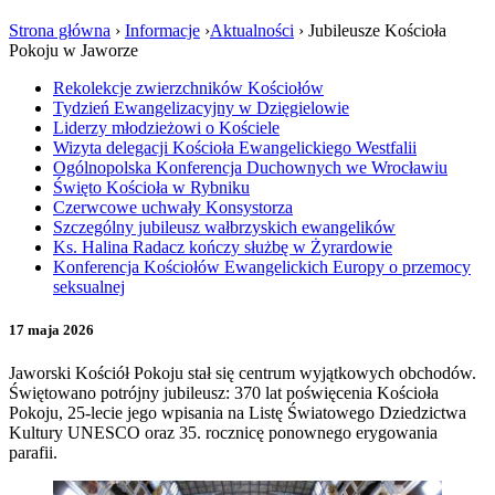
Strona główna
›
Informacje
›
Aktualności
›
Jubileusze Kościoła
Pokoju w Jaworze
Rekolekcje zwierzchników Kościołów
Tydzień Ewangelizacyjny w Dzięgielowie
Liderzy młodzieżowi o Kościele
Wizyta delegacji Kościoła Ewangelickiego Westfalii
Ogólnopolska Konferencja Duchownych we Wrocławiu
Święto Kościoła w Rybniku
Czerwcowe uchwały Konsystorza
Szczególny jubileusz wałbrzyskich ewangelików
Ks. Halina Radacz kończy służbę w Żyrardowie
Konferencja Kościołów Ewangelickich Europy o przemocy
seksualnej
17 maja 2026
Jaworski Kościół Pokoju stał się centrum wyjątkowych obchodów.
Świętowano potrójny jubileusz: 370 lat poświęcenia Kościoła
Pokoju, 25-lecie jego wpisania na Listę Światowego Dziedzictwa
Kultury UNESCO oraz 35. rocznicę ponownego erygowania
parafii.