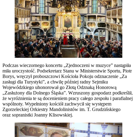
Podczas wieczornego koncertu „Zjednoczeni w muzyce” nastąpiła
miła uroczystość. Podsekretarz Stanu w Ministerstwie Sportu, Piotr
Borys, wręczył proboszczowi Kościoła Pokoju odznaczenie „Za
zasługi dla Turystyki”, a chwilę później radny Sejmiku
Wojewódzkiego uhonorował go Złotą Odznaką Honorową
„Zasłużony dla Dolnego Śląska”. Wzruszony gospodarz podkreślił,
że wyróżnienia te są docenieniem pracy całego zespołu i parafialnej
wspólnoty. Wypełniony kościół zachwycił się występem
Zgorzeleckiej Orkiestry Mandolinistów im. T. Grudzińskiego
oraz sopranistki Joanny Klisowskiej.