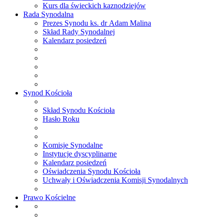
Kurs dla świeckich kaznodziejów
Rada
Synodalna
Prezes Synodu ks. dr Adam Malina
Skład Rady Synodalnej
Kalendarz posiedzeń
Synod
Kościoła
Skład Synodu Kościoła
Hasło Roku
Komisje Synodalne
Instytucje dyscyplinarne
Kalendarz posiedzeń
Oświadczenia Synodu Kościoła
Uchwały i Oświadczenia Komisji Synodalnych
Prawo
Kościelne