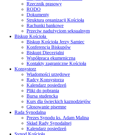
Rzecznik prasowy
RODO
Dokumenty
Struktura organizacji Kościoła
Rachunki bankowe
Przeciw nadużyciom seksualnym
Biskup Kościoła
Biskup Kościoła Jerzy Samiec
Konferencja Biskupów
Biskupi Diecezjalni
Współpraca ekumeniczna
Kontakty zagraniczne Kościoła
Konsystorz
Wiadomości urzędowe
Radcy Konsystorza
Kalendarz posiedzeń
Pliki do pobrania
Bursa studencka
Kurs dla świeckich kaznodziejów
Głosowanie pisemne
Rada Synodalna
Prezes Synodu ks. Adam Malina
Skład Rady Synodalnej
Kalendarz posiedzeń
Synod Kościoła