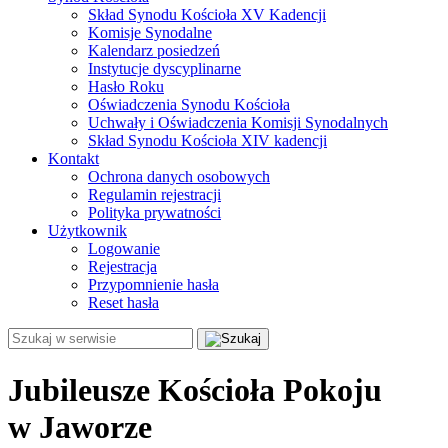
Skład Synodu Kościoła XV Kadencji
Komisje Synodalne
Kalendarz posiedzeń
Instytucje dyscyplinarne
Hasło Roku
Oświadczenia Synodu Kościoła
Uchwały i Oświadczenia Komisji Synodalnych
Skład Synodu Kościoła XIV kadencji
Kontakt
Ochrona danych osobowych
Regulamin rejestracji
Polityka prywatności
Użytkownik
Logowanie
Rejestracja
Przypomnienie hasła
Reset hasła
Jubileusze Kościoła Pokoju
w Jaworze