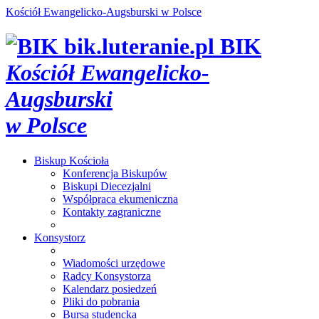
Kościół Ewangelicko-Augsburski w Polsce
bik.luteranie.pl
BIK
Kościół Ewangelicko-
Augsburski
w Polsce
Biskup
Kościoła
Konferencja Biskupów
Biskupi Diecezjalni
Współpraca ekumeniczna
Kontakty zagraniczne
Konsystorz
Wiadomości urzędowe
Radcy Konsystorza
Kalendarz posiedzeń
Pliki do pobrania
Bursa studencka