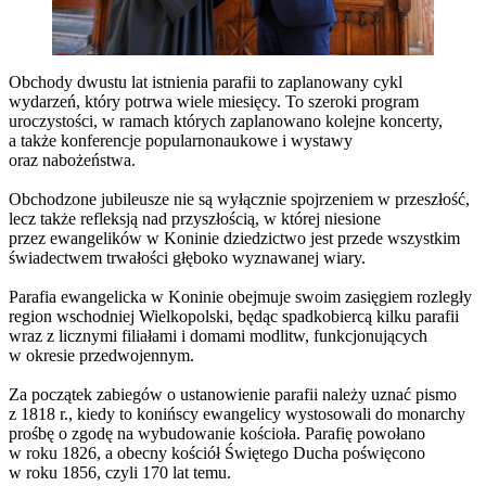
Obchody dwustu lat istnienia parafii to zaplanowany cykl
wydarzeń, który potrwa wiele miesięcy. To szeroki program
uroczystości, w ramach których zaplanowano kolejne koncerty,
a także konferencje popularnonaukowe i wystawy
oraz nabożeństwa.
Obchodzone jubileusze nie są wyłącznie spojrzeniem w przeszłość,
lecz także refleksją nad przyszłością, w której niesione
przez ewangelików w Koninie dziedzictwo jest przede wszystkim
świadectwem trwałości głęboko wyznawanej wiary.
Parafia ewangelicka w Koninie obejmuje swoim zasięgiem rozległy
region wschodniej Wielkopolski, będąc spadkobiercą kilku parafii
wraz z licznymi filiałami i domami modlitw, funkcjonujących
w okresie przedwojennym.
Za początek zabiegów o ustanowienie parafii należy uznać pismo
z 1818 r., kiedy to konińscy ewangelicy wystosowali do monarchy
prośbę o zgodę na wybudowanie kościoła. Parafię powołano
w roku 1826, a obecny kościół Świętego Ducha poświęcono
w roku 1856, czyli 170 lat temu.