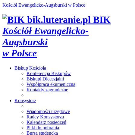
Kościół Ewangelicko-Augsburski w Polsce
bik.luteranie.pl
BIK
Kościół Ewangelicko-
Augsburski
w Polsce
Biskup
Kościoła
Konferencja Biskupów
Biskupi Diecezjalni
Współpraca ekumeniczna
Kontakty zagraniczne
Konsystorz
Wiadomości urzędowe
Radcy Konsystorza
Kalendarz posiedzeń
Pliki do pobrania
Bursa studencka