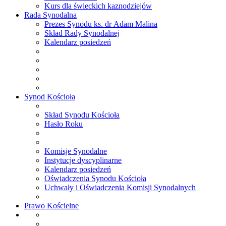
Kurs dla świeckich kaznodziejów
Rada
Synodalna
Prezes Synodu ks. dr Adam Malina
Skład Rady Synodalnej
Kalendarz posiedzeń
Synod
Kościoła
Skład Synodu Kościoła
Hasło Roku
Komisje Synodalne
Instytucje dyscyplinarne
Kalendarz posiedzeń
Oświadczenia Synodu Kościoła
Uchwały i Oświadczenia Komisji Synodalnych
Prawo
Kościelne