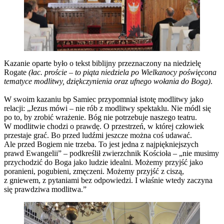
Kazanie oparte było o tekst biblijny przeznaczony na niedzielę
Rogate
(łac. proście – to piąta niedziela po Wielkanocy poświęcona
tematyce modlitwy, dziękczynienia oraz ufnego wołania do Boga)
.
W swoim kazaniu bp Samiec przypomniał istotę modlitwy jako
relacji: „Jezus mówi – nie rób z modlitwy spektaklu. Nie módl się
po to, by zrobić wrażenie. Bóg nie potrzebuje naszego teatru.
W modlitwie chodzi o prawdę. O przestrzeń, w której człowiek
przestaje grać. Bo przed ludźmi jeszcze można coś udawać.
Ale przed Bogiem nie trzeba. To jest jedna z najpiękniejszych
prawd Ewangelii” – podkreślił zwierzchnik Kościoła – „nie musimy
przychodzić do Boga jako ludzie idealni. Możemy przyjść jako
poranieni, pogubieni, zmęczeni. Możemy przyjść z ciszą,
z gniewem, z pytaniami bez odpowiedzi. I właśnie wtedy zaczyna
się prawdziwa modlitwa.”