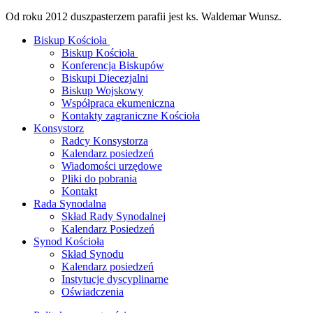
Od roku 2012 duszpasterzem parafii jest ks. Waldemar Wunsz.
Biskup Kościoła
Biskup Kościoła
Konferencja Biskupów
Biskupi Diecezjalni
Biskup Wojskowy
Współpraca ekumeniczna
Kontakty zagraniczne Kościoła
Konsystorz
Radcy Konsystorza
Kalendarz posiedzeń
Wiadomości urzędowe
Pliki do pobrania
Kontakt
Rada Synodalna
Skład Rady Synodalnej
Kalendarz Posiedzeń
Synod Kościoła
Skład Synodu
Kalendarz posiedzeń
Instytucje dyscyplinarne
Oświadczenia