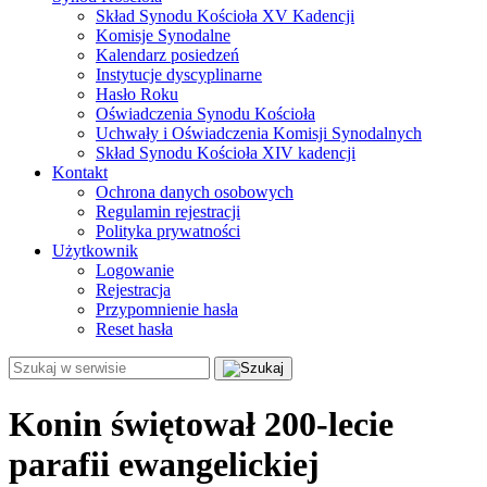
Skład Synodu Kościoła XV Kadencji
Komisje Synodalne
Kalendarz posiedzeń
Instytucje dyscyplinarne
Hasło Roku
Oświadczenia Synodu Kościoła
Uchwały i Oświadczenia Komisji Synodalnych
Skład Synodu Kościoła XIV kadencji
Kontakt
Ochrona danych osobowych
Regulamin rejestracji
Polityka prywatności
Użytkownik
Logowanie
Rejestracja
Przypomnienie hasła
Reset hasła
Konin świętował 200-lecie
parafii ewangelickiej