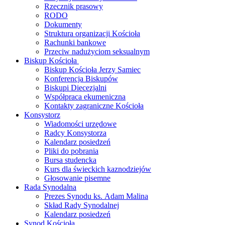
Rzecznik prasowy
RODO
Dokumenty
Struktura organizacji Kościoła
Rachunki bankowe
Przeciw nadużyciom seksualnym
Biskup Kościoła
Biskup Kościoła Jerzy Samiec
Konferencja Biskupów
Biskupi Diecezjalni
Współpraca ekumeniczna
Kontakty zagraniczne Kościoła
Konsystorz
Wiadomości urzędowe
Radcy Konsystorza
Kalendarz posiedzeń
Pliki do pobrania
Bursa studencka
Kurs dla świeckich kaznodziejów
Głosowanie pisemne
Rada Synodalna
Prezes Synodu ks. Adam Malina
Skład Rady Synodalnej
Kalendarz posiedzeń
Synod Kościoła