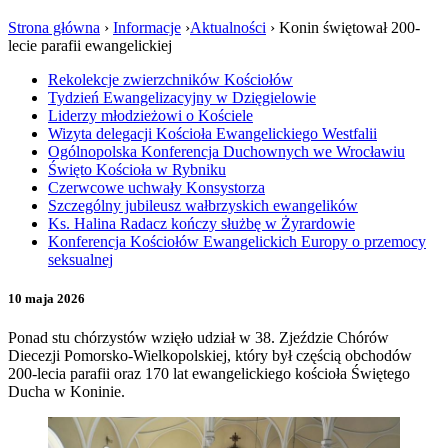
Strona główna
›
Informacje
›
Aktualności
›
Konin świętował 200-
lecie parafii ewangelickiej
Rekolekcje zwierzchników Kościołów
Tydzień Ewangelizacyjny w Dzięgielowie
Liderzy młodzieżowi o Kościele
Wizyta delegacji Kościoła Ewangelickiego Westfalii
Ogólnopolska Konferencja Duchownych we Wrocławiu
Święto Kościoła w Rybniku
Czerwcowe uchwały Konsystorza
Szczególny jubileusz wałbrzyskich ewangelików
Ks. Halina Radacz kończy służbę w Żyrardowie
Konferencja Kościołów Ewangelickich Europy o przemocy
seksualnej
10 maja 2026
Ponad stu chórzystów wzięło udział w 38. Zjeździe Chórów
Diecezji Pomorsko-Wielkopolskiej, który był częścią obchodów
200-lecia parafii oraz 170 lat ewangelickiego kościoła Świętego
Ducha w Koninie.