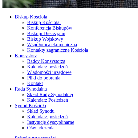
Biskup Kościoła
Biskup Kościoła
Konferencja Biskupów
Biskupi Diecezjalni
Biskup Wojskowy
Współpraca ekumeniczna
Kontakty zagraniczne Kościoła
Konsystorz
Radcy Konsystorza
Kalendarz posiedzeń
Wiadomości urzędowe
Pliki do pobrania
Kontakt
Rada Synodalna
Skład Rady Synodalnej
Kalendarz Posiedzeń
Synod Kościoła
Skład Synodu
Kalendarz posiedzeń
Instytucje dyscyplinarne
Oświadczenia