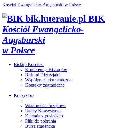
Kościół Ewangelicko-Augsburski w Polsce
bik.luteranie.pl
BIK
Kościół Ewangelicko-
Augsburski
w Polsce
Biskup
Kościoła
Konferencja Biskupów
Biskupi Diecezjalni
Współpraca ekumeniczna
Kontakty zagraniczne
Konsystorz
Wiadomości urzędowe
Radcy Konsystorza
Kalendarz posiedzeń
Pliki do pobrania
Bursa studencka