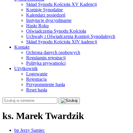
Skład Synodu Kościoła XV Kadencji
Komisje Synodalne
Kalendarz posiedzeń
Instytucje dyscyplinarne
Hasło Roku
Oświadczenia Synodu Kościoła
Uchwały i Oświadczenia Komisji Synodalnych
Skład Synodu Kościoła XIV kadencji
Kontakt
Ochrona danych osobowych
Regulamin rejestracji
Polityka prywatności
Użytkownik
Logowanie
Rejestracja
Przypomnienie hasła
Reset hasła
ks. Marek Twardzik
bp Jerzy Samiec