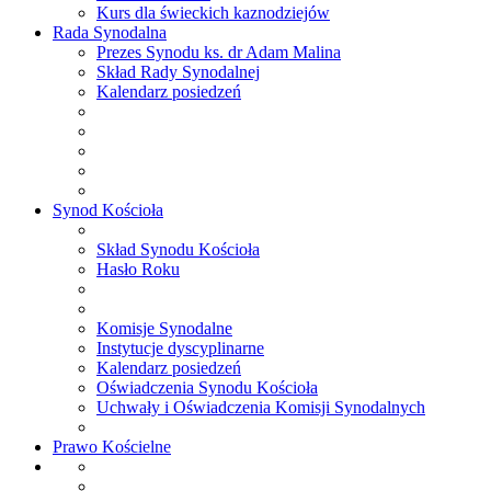
Kurs dla świeckich kaznodziejów
Rada
Synodalna
Prezes Synodu ks. dr Adam Malina
Skład Rady Synodalnej
Kalendarz posiedzeń
Synod
Kościoła
Skład Synodu Kościoła
Hasło Roku
Komisje Synodalne
Instytucje dyscyplinarne
Kalendarz posiedzeń
Oświadczenia Synodu Kościoła
Uchwały i Oświadczenia Komisji Synodalnych
Prawo
Kościelne