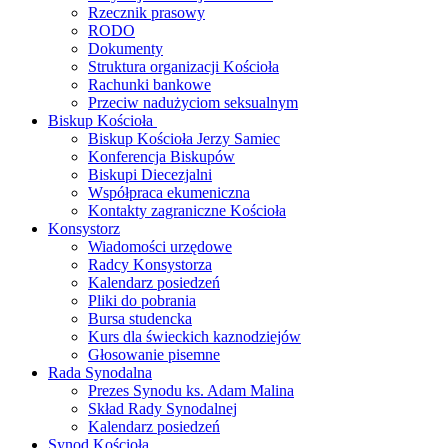
Rzecznik prasowy
RODO
Dokumenty
Struktura organizacji Kościoła
Rachunki bankowe
Przeciw nadużyciom seksualnym
Biskup Kościoła
Biskup Kościoła Jerzy Samiec
Konferencja Biskupów
Biskupi Diecezjalni
Współpraca ekumeniczna
Kontakty zagraniczne Kościoła
Konsystorz
Wiadomości urzędowe
Radcy Konsystorza
Kalendarz posiedzeń
Pliki do pobrania
Bursa studencka
Kurs dla świeckich kaznodziejów
Głosowanie pisemne
Rada Synodalna
Prezes Synodu ks. Adam Malina
Skład Rady Synodalnej
Kalendarz posiedzeń
Synod Kościoła